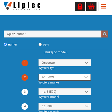
Wpisz
numer
numer
opis
Szukaj po modelu
1
Wybierz typ
2
Wybierz markę
3
Wybierz model
4
Wybierz wersję