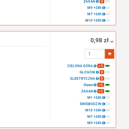
0
ŻAGAŃ
M9 +24h
M7 +24h
M10 +24h
0,98 zł
Wprowadź
ilość
>5
ZIELONA GÓRA
0
GŁOGÓW
0
ELEKTRYCZNA
>5
Sława
>5
ŻAGAŃ
M1 +24h
ŚWIEBODZIN
M10 +24h
M7 +24h
M9 +24h