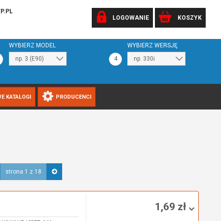
P.PL
LOGOWANIE
KOSZYK
WYBIERZ MODEL
WYBIERZ WERSJĘ
4
E KATALOGI
PRODUCENCI
strona 1 z 18
1,69 zł