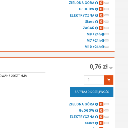
0
ZIELONA GÓRA
0
GŁOGÓW
0
ELEKTRYCZNA
0
Sława
0
ŻAGAŃ
M9 +24h
M7 +24h
M10 +24h
0,76 zł
OWANE 20SZT /MA
Wprowadź
ilość
ZAPYTAJ O DOSTĘPNOŚĆ
0
ZIELONA GÓRA
0
GŁOGÓW
0
ELEKTRYCZNA
0
Sława