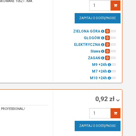
AKOWANE 10SZT /MA
Wprowadź
ilość
ZAPYTAJ O DOSTĘPNOŚĆ
0
ZIELONA GÓRA
0
GŁOGÓW
0
ELEKTRYCZNA
0
Sława
0
ŻAGAŃ
M9 +24h
M7 +24h
M10 +24h
0,92 zł
PROFESSIONAL/
Wprowadź
ilość
ZAPYTAJ O DOSTĘPNOŚĆ