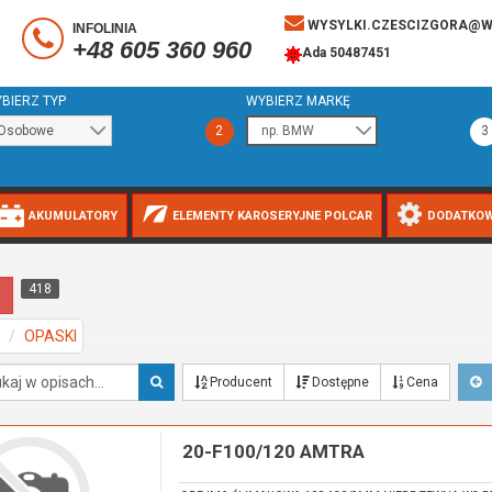
WYSYLKI.CZESCIZGORA@W
INFOLINIA
+48 605 360 960
Ada 50487451
BIERZ TYP
WYBIERZ MARKĘ
2
3
AKUMULATORY
ELEMENTY KAROSERYJNE POLCAR
DODATKOW
418
t
OPASKI
Producent
Dostępne
Cena
20-F100/120 AMTRA