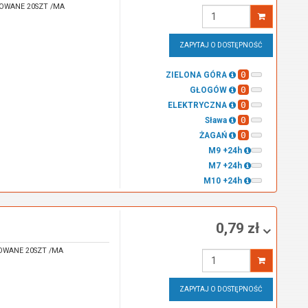
OWANE 20SZT /MA
Wprowadź
ilość
ZAPYTAJ O DOSTĘPNOŚĆ
0
ZIELONA GÓRA
0
GŁOGÓW
0
ELEKTRYCZNA
0
Sława
0
ŻAGAŃ
M9 +24h
M7 +24h
M10 +24h
0,79 zł
OWANE 20SZT /MA
Wprowadź
ilość
ZAPYTAJ O DOSTĘPNOŚĆ