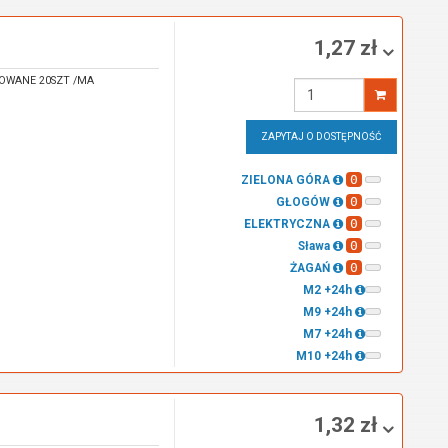
1,27 zł
OWANE 20SZT /MA
Wprowadź
ilość
ZAPYTAJ O DOSTĘPNOŚĆ
0
ZIELONA GÓRA
0
GŁOGÓW
0
ELEKTRYCZNA
0
Sława
0
ŻAGAŃ
M2 +24h
M9 +24h
M7 +24h
M10 +24h
1,32 zł