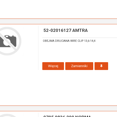
52-02016127 AMTRA
OBEJMA DRUCIANA WIRE CLIP 13,6-14,4
Więcej
Zamienniki