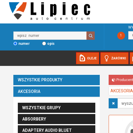
WY
Wpisz
1
numer
numer
opis
OLEJE
ŻARÓWKI
WSZYSTKIE PRODUKTY
Producen
AKCESORIA
AKCESORIA
Wyszukaj
w
WSZYSTKIE GRUPY
opisach
ABSORBERY
ADAPTERY AUDIO BLUET