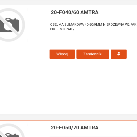
20-F040/60 AMTRA
OBEJMA ŚLIMAKOWA 40-60/9MM NIERDZEWNA W2 PAK
PROFESSIONAL/
Więcej
Zamienniki
20-F050/70 AMTRA