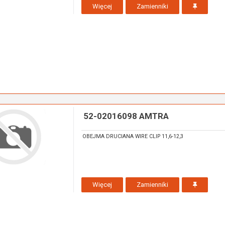
Więcej
Zamienniki
52-02016098 AMTRA
OBEJMA DRUCIANA WIRE CLIP 11,6-12,3
Więcej
Zamienniki