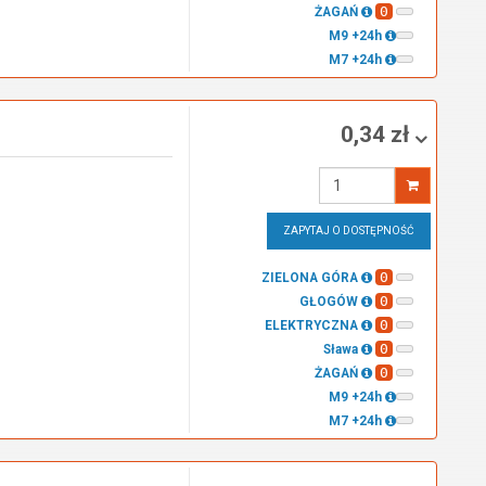
0
ŻAGAŃ
M9 +24h
M7 +24h
0,34 zł
Wprowadź
ilość
ZAPYTAJ O DOSTĘPNOŚĆ
0
ZIELONA GÓRA
0
GŁOGÓW
0
ELEKTRYCZNA
0
Sława
0
ŻAGAŃ
M9 +24h
M7 +24h