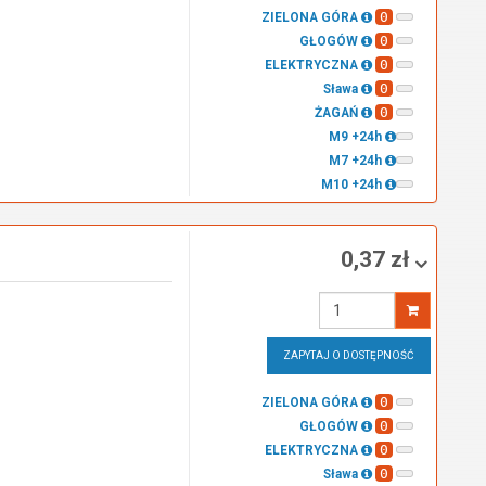
0
ZIELONA GÓRA
0
GŁOGÓW
0
ELEKTRYCZNA
0
Sława
0
ŻAGAŃ
M9 +24h
M7 +24h
M10 +24h
0,37 zł
Wprowadź
ilość
ZAPYTAJ O DOSTĘPNOŚĆ
0
ZIELONA GÓRA
0
GŁOGÓW
0
ELEKTRYCZNA
0
Sława