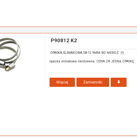
P90812 K2
OPASKA ŚLIMAKOWA 08-12 9MM W2 NIERDZ. (!)
opaska ślimakowa nierdzewna. CENA ZA JEDNĄ OPASKĘ
Więcej
Zamienniki