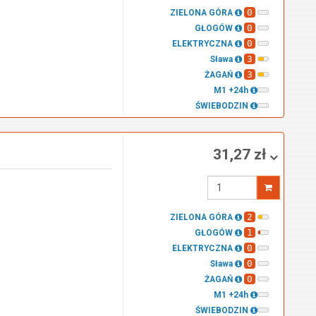
0
ZIELONA GÓRA
0
GŁOGÓW
0
ELEKTRYCZNA
3
Sława
3
ŻAGAŃ
M1 +24h
ŚWIEBODZIN
31,27 zł
Wprowadź
ilość
2
ZIELONA GÓRA
1
GŁOGÓW
0
ELEKTRYCZNA
0
Sława
0
ŻAGAŃ
M1 +24h
ŚWIEBODZIN