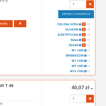
13 (!)
Wprowadź
ilość
ZAPYTAJ O DOSTĘPNOŚĆ
enniki
0
ZIELONA GÓRA
0
GŁOGÓW
0
ELEKTRYCZNA
0
Sława
0
ŻAGAŃ
M1 +24h
ŚWIEBODZIN
M7 +24h
M9 +24h
M10 +24h
Y T 49
40,07 zł
Wprowadź
ilość
!)