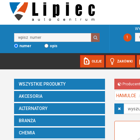
WY
Wpisz
1
numer
numer
opis
OLEJE
ŻARÓWKI
WSZYSTKIE PRODUKTY
Producen
HAMULCE
AKCESORIA
Wyszukaj
ALTERNATORY
w
opisach
BRANŻA
CHEMIA