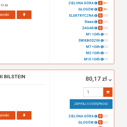
2
ZIELONA GÓRA
-12 tył
3
GŁOGÓW
enniki
0
ELEKTRYCZNA
0
Sława
0
ŻAGAŃ
M1 +24h
ŚWIEBODZIN
M7 +24h
M2 +24h
M10 +24h
 BILSTEIN
80,17 zł
Wprowadź
ilość
ZAPYTAJ O DOSTĘPNOŚĆ
enniki
0
ZIELONA GÓRA
0
GŁOGÓW