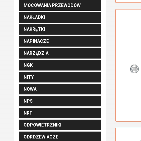
MOCOWANIA PRZEWODÓW
NAKŁADKI
NAKRĘTKI
NAPINACZE
NARZĘDZIA
NGK
NITY
NOWA
NPS
NRF
ODPOWIETRZNIKI
ODRDZEWIACZE