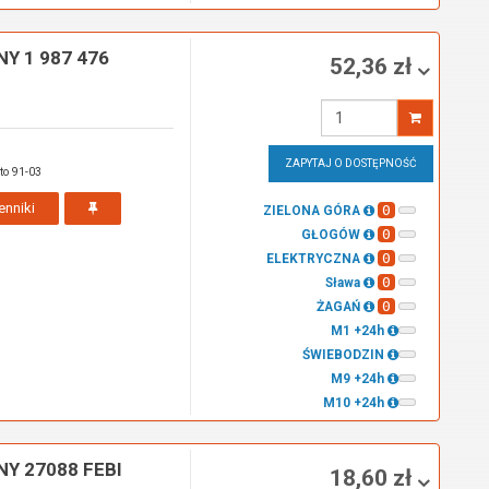
 1 987 476
52,36 zł
Wprowadź
ilość
ZAPYTAJ O DOSTĘPNOŚĆ
to 91-03
enniki
0
ZIELONA GÓRA
0
GŁOGÓW
0
ELEKTRYCZNA
0
Sława
0
ŻAGAŃ
M1 +24h
ŚWIEBODZIN
M9 +24h
M10 +24h
 27088 FEBI
18,60 zł