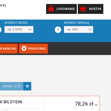
P.PL
LOGOWANIE
KOSZYK
WYBIERZ MODEL
WYBIERZ WERSJĘ
4
E KATALOGI
PRODUCENCI
strona 1 z 33
 BILSTEIN
78,26 zł