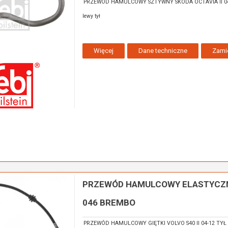
PRZEWÓD HAMULCOWY SZTYWNY SKODA OCTAVIA II 04-
lewy tył
Więcej
Dane techniczne
Zami
PRZEWÓD HAMULCOWY ELASTYCZN
046 BREMBO
PRZEWÓD HAMULCOWY GIĘTKI VOLVO S40 II 04-12 TYŁ (