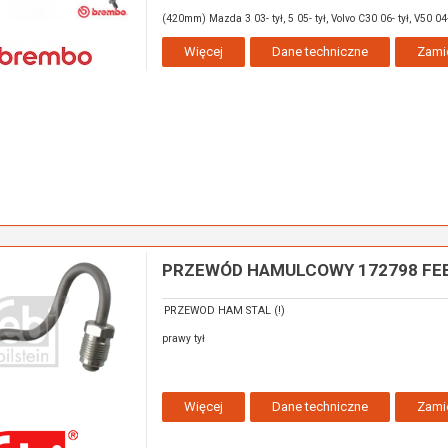
(420mm) Mazda 3 03- tył, 5 05- tył, Volvo C30 06- tył, V50 04
Więcej
Dane techniczne
Zami
PRZEWÓD HAMULCOWY 172798 FEBI
PRZEWOD HAM STAL (!)
prawy tył
Więcej
Dane techniczne
Zami