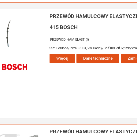
PRZEWÓD HAMULCOWY ELASTYCZNY
415 BOSCH
PRZEWOD HAM ELAST (!)
Seat Cordoba/Ibiza 93-03, VW Caddy/Golf III/Golf IV/Polo/Ven
Więcej
Dane techniczne
Zami
PRZEWÓD HAMULCOWY ELASTYCZNY