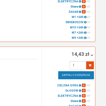
0
ELEKTRYCZNA
0
Sława
0
ŻAGAŃ
M1 +24h
ŚWIEBODZIN
M10 +24h
M7 +24h
M9 +24h
14,43 zł
Wprowadź
ilość
ZAPYTAJ O DOSTĘPNOŚĆ
0
ZIELONA GÓRA
0
GŁOGÓW
0
ELEKTRYCZNA
0
Sława