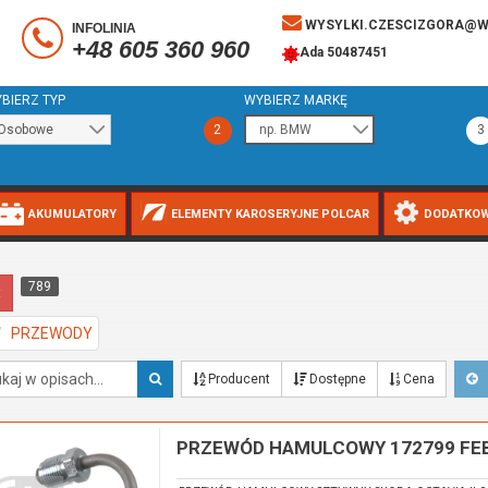
WYSYLKI.CZESCIZGORA@W
INFOLINIA
+48 605 360 960
Ada 50487451
BIERZ TYP
WYBIERZ MARKĘ
2
3
AKUMULATORY
ELEMENTY KAROSERYJNE POLCAR
DODATKOW
789
t
PRZEWODY
Producent
Dostępne
Cena
PRZEWÓD HAMULCOWY 172799 FEBI