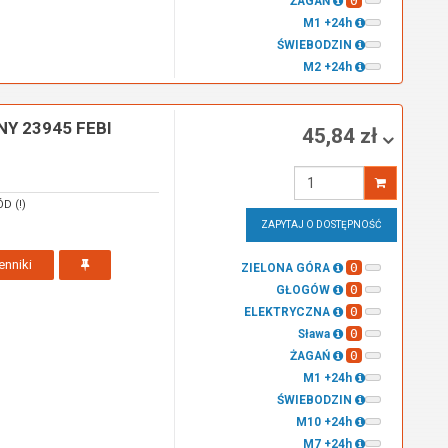
0
ŻAGAŃ
M1 +24h
ŚWIEBODZIN
M2 +24h
 23945 FEBI
45,84 zł
Wprowadź
ilość
D (!)
ZAPYTAJ O DOSTĘPNOŚĆ
enniki
0
ZIELONA GÓRA
0
GŁOGÓW
0
ELEKTRYCZNA
0
Sława
0
ŻAGAŃ
M1 +24h
ŚWIEBODZIN
M10 +24h
M7 +24h