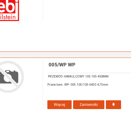
005/WP WP
PRZEWÓD HAMULCOWY 105 105 450MM
Przew.ham. WP- 005 105/105-0450 4,75mm
Więcej
Zamienniki