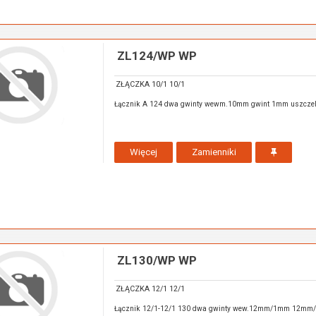
ZL124/WP WP
ZŁĄCZKA 10/1 10/1
Łącznik A 124 dwa gwinty wewm.10mm gwint 1mm uszczel
Więcej
Zamienniki
ZL130/WP WP
ZŁĄCZKA 12/1 12/1
Łącznik 12/1-12/1 130 dwa gwinty wew.12mm/1mm 12m