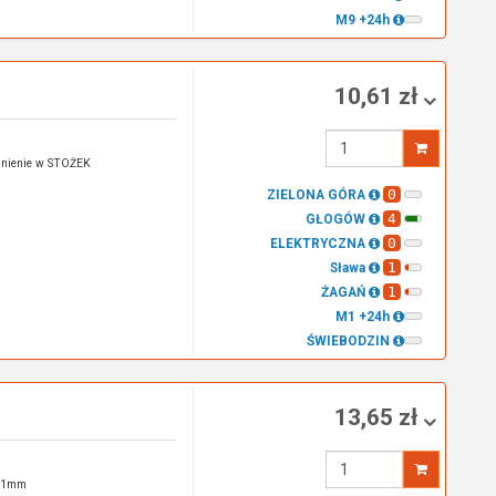
M9 +24h
10,61 zł
Wprowadź
ilość
nienie w STOŻEK
0
ZIELONA GÓRA
4
GŁOGÓW
0
ELEKTRYCZNA
1
Sława
1
ŻAGAŃ
M1 +24h
ŚWIEBODZIN
13,65 zł
Wprowadź
ilość
m/1mm