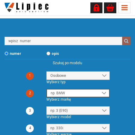
Wpisz
numer
numer
opis
Szukaj po modelu
1
Wybierz typ
2
Wybierz markę
3
Wybierz model
4
Wybierz wersję