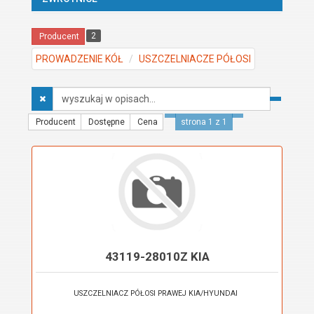
2
Producent
PROWADZENIE KÓŁ
USZCZELNIACZE PÓŁOSI
Wyszukaj
w
opisach
Producent
Dostępne
Cena
strona 1 z 1
43119-28010Z KIA
USZCZELNIACZ PÓŁOSI PRAWEJ KIA/HYUNDAI