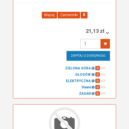
Więcej
Zamienniki
21,13 zł
Wprowadź
ilość
ZAPYTAJ O DOSTĘPNOŚĆ
0
ZIELONA GÓRA
0
GŁOGÓW
0
ELEKTRYCZNA
0
Sława
0
ŻAGAŃ