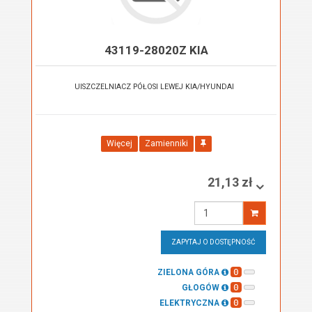
43119-28020Z KIA
UISZCZELNIACZ PÓŁOSI LEWEJ KIA/HYUNDAI
Więcej
Zamienniki
21,13 zł
Wprowadź
ilość
ZAPYTAJ O DOSTĘPNOŚĆ
0
ZIELONA GÓRA
0
GŁOGÓW
0
ELEKTRYCZNA