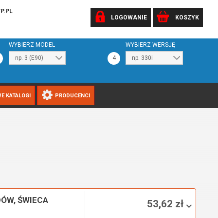
P.PL
LOGOWANIE
KOSZYK
WYBIERZ MODEL
WYBIERZ WERSJĘ
4
E KATALOGI
PRODUCENCI
ÓW, ŚWIECA
53,62 zł