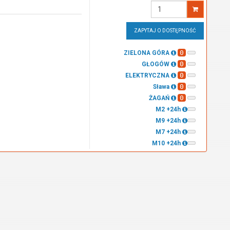
Wprowadź
ilość
ZAPYTAJ O DOSTĘPNOŚĆ
0
ZIELONA GÓRA
0
GŁOGÓW
0
ELEKTRYCZNA
0
Sława
0
ŻAGAŃ
M2 +24h
M9 +24h
M7 +24h
M10 +24h