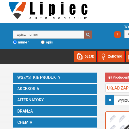
WY
Wpisz
1
numer
numer
opis
OLEJE
ŻARÓWKI
WSZYSTKIE PRODUKTY
Producen
UKŁAD ZA
AKCESORIA
Wyszukaj
ALTERNATORY
w
opisach
BRANŻA
CHEMIA