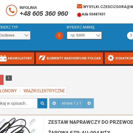
WYSYLKI.CZESCIZGORA@W
INFOLINIA
+48 605 360 960
Ada 50487451
BIERZ TYP
WYBIERZ MARKĘ
2
3
AKUMULATORY
ELEMENTY KAROSERYJNE POLCAR
DODATKOW
1
t
PŁONOWY
WIĄZKI ELEKTRYCZNE
strona 1 z 1
ZESTAW NAPRAWCZY DO PRZEWOD
ŻAROWA EZP-AU-004 NTY