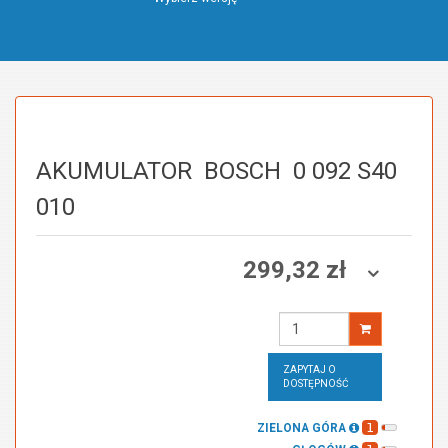
AKUMULATOR
BOSCH
0 092 S40
010
299,32 zł
Wprowadź
ilość
ZAPYTAJ O
DOSTĘPNOŚĆ
1
ZIELONA GÓRA