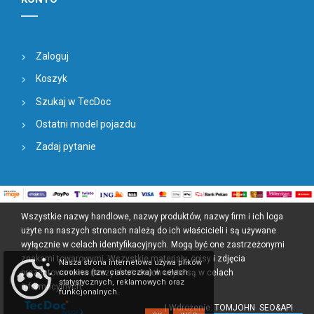
Zaloguj
Koszyk
Szukaj w TecDoc
Ostatni model pojazdu
Zadaj pytanie
Wszystkie nazwy handlowe, nazwy produktów, nazwy firm i ich loga
użyte na naszych stronach należą do ich właścicieli i są używane
wyłącznie w celach identyfikacyjnych. Mogą być one zastrzeżonymi
znakami towarowymi. Wszystkie materiały, opisy i zdjęcia
Nasza strona internetowa używa plików
cookies (tzw. ciasteczka) w celach
prezentowane na naszych stronach użyte są w celach
statystycznych, reklamowych oraz
informacyjnych
funkcjonalnych.
| Wdrożenie: TOMJOHN
SEO
&API