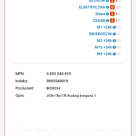
1
GŁOGÓW
0
ELEKTRYCZNA
1
Sława
1
ŻAGAŃ
M1 +24h
ŚWIEBODZIN
M2 +24h
M10 +24h
M9 +24h
MPN:
0 092 S40 010
Indeks:
0092S40010
Producent:
BOSCH
Opis:
207x175x175 Rodzaj bieguna 1