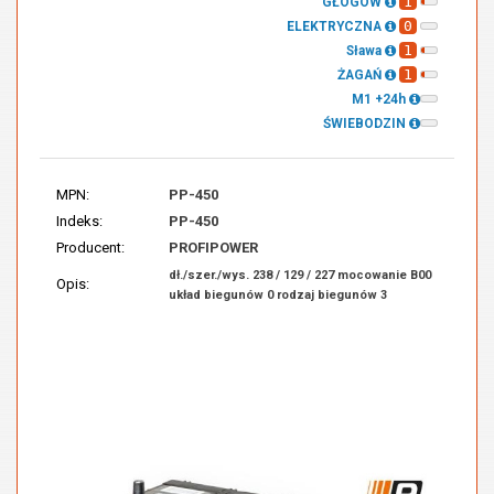
1
GŁOGÓW
0
ELEKTRYCZNA
1
Sława
1
ŻAGAŃ
M1 +24h
ŚWIEBODZIN
MPN:
PP-450
Indeks:
PP-450
Producent:
PROFIPOWER
dł./szer./wys. 238 / 129 / 227 mocowanie B00
Opis:
układ biegunów 0 rodzaj biegunów 3