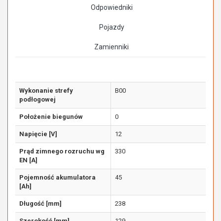
Odpowiedniki
Pojazdy
Zamienniki
Wykonanie strefy
B00
podłogowej
Położenie biegunów
0
Napięcie [V]
12
Prąd zimnego rozruchu wg
330
EN [A]
Pojemność akumulatora
45
[Ah]
Długość [mm]
238
Szerokość [mm]
129