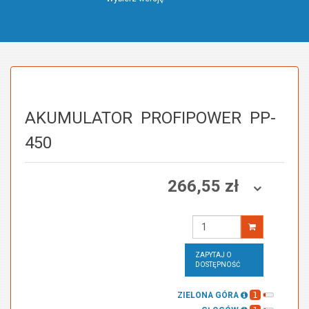
AKUMULATOR
PROFIPOWER
PP-
450
266,55 zł
Wprowadź
ilość
ZAPYTAJ O
DOSTĘPNOŚĆ
1
ZIELONA GÓRA