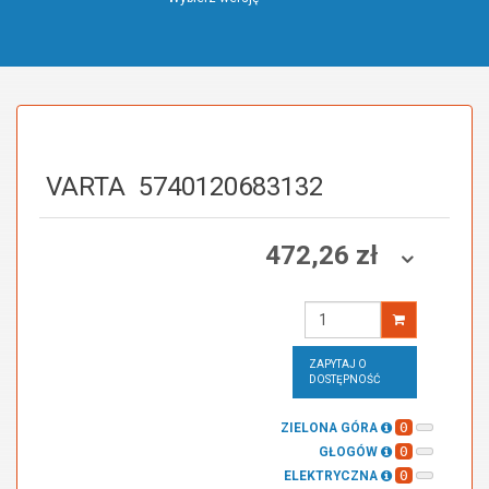
VARTA
5740120683132
472,26 zł
Wprowadź
ilość
ZAPYTAJ O
DOSTĘPNOŚĆ
0
ZIELONA GÓRA
0
GŁOGÓW
0
ELEKTRYCZNA