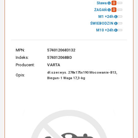
0
Sława
0
ŻAGAŃ
M1 +24h
ŚWIEBODZIN
M10 +24h
MPN:
5740120683132
Indeks:
574012068BD
Producent:
VARTA
dł.szer.wys. 278x175x190 Mocowanie-B13,
Opis:
Biegun-1 Waga 17,3-kg