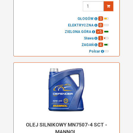
Wprowadź
ilość
3
GŁOGÓW
0
ELEKTRYCZNA
>5
ZIELONA GÓRA
1
Sława
4
ŻAGAŃ
Polcar
OLEJ SILNIKOWY MN7507-4 SCT -
MANNOL