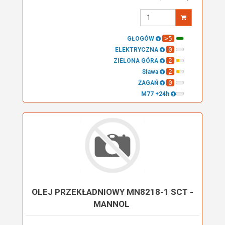
Wprowadź
ilość
>5
GŁOGÓW
0
ELEKTRYCZNA
2
ZIELONA GÓRA
2
Sława
0
ŻAGAŃ
M77 +24h
OLEJ PRZEKŁADNIOWY MN8218-1 SCT -
MANNOL