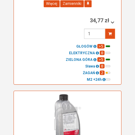
Więcej
Zamienniki
34,77 zł
Wprowadź
ilość
>5
GŁOGÓW
0
ELEKTRYCZNA
>5
ZIELONA GÓRA
0
Sława
2
ŻAGAŃ
M2 +24h