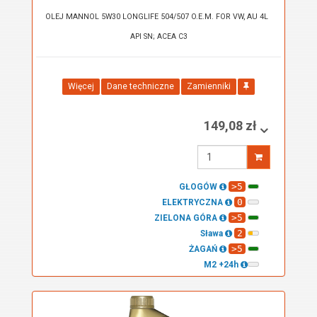
OLEJ MANNOL 5W30 LONGLIFE 504/507 O.E.M. FOR VW, AU 4L
API SN; ACEA C3
Więcej
Dane techniczne
Zamienniki
149,08 zł
Wprowadź
ilość
>5
GŁOGÓW
0
ELEKTRYCZNA
>5
ZIELONA GÓRA
2
Sława
>5
ŻAGAŃ
M2 +24h