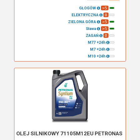
>5
GŁOGÓW
0
ELEKTRYCZNA
>5
ZIELONA GÓRA
>5
Sława
0
ŻAGAŃ
M77 +24h
M7 +24h
M10 +24h
OLEJ SILNIKOWY 71105M12EU PETRONAS