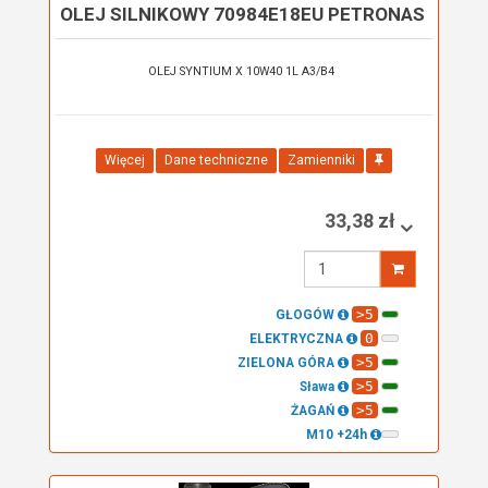
OLEJ SILNIKOWY 70984E18EU PETRONAS
OLEJ SYNTIUM X 10W40 1L A3/B4
Więcej
Dane techniczne
Zamienniki
33,38 zł
Wprowadź
ilość
>5
GŁOGÓW
0
ELEKTRYCZNA
>5
ZIELONA GÓRA
>5
Sława
>5
ŻAGAŃ
M10 +24h