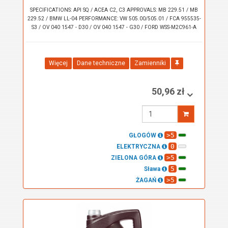
SPECIFICATIONS: API SQ / ACEA C2, C3 APPROVALS: MB 229.51 / MB
229.52 / BMW LL-04 PERFORMANCE: VW 505.00/505.01 / FCA 955535-
S3 / OV 040 1547 - D30 / OV 040 1547 - G30 / FORD WSS-M2C961-A
Więcej
Dane techniczne
Zamienniki
50,96 zł
Wprowadź
ilość
>5
GŁOGÓW
0
ELEKTRYCZNA
>5
ZIELONA GÓRA
5
Sława
>5
ŻAGAŃ