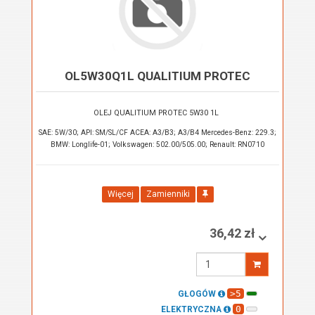
OL5W30Q1L QUALITIUM PROTEC
OLEJ QUALITIUM PROTEC 5W30 1L
SAE: 5W/30; API: SM/SL/CF ACEA: A3/B3; A3/B4 Mercedes-Benz: 229.3;
BMW: Longlife-01; Volkswagen: 502.00/505.00; Renault: RN0710
Więcej
Zamienniki
36,42 zł
Wprowadź
ilość
>5
GŁOGÓW
0
ELEKTRYCZNA