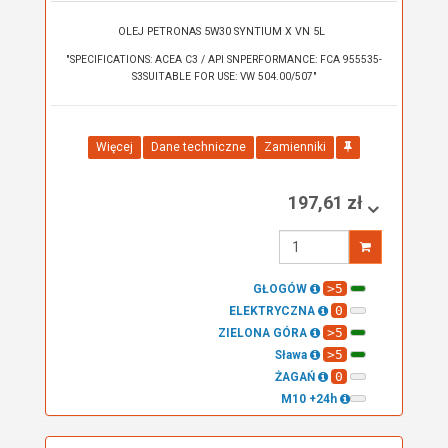
OLEJ PETRONAS 5W30 SYNTIUM X VN 5L
"SPECIFICATIONS: ACEA C3 / API SNPERFORMANCE: FCA 955535-
S3SUITABLE FOR USE: VW 504.00/507"
Więcej
Dane techniczne
Zamienniki
197,61 zł
Wprowadź
ilość
>5
GŁOGÓW
0
ELEKTRYCZNA
>5
ZIELONA GÓRA
>5
Sława
0
ŻAGAŃ
M10 +24h