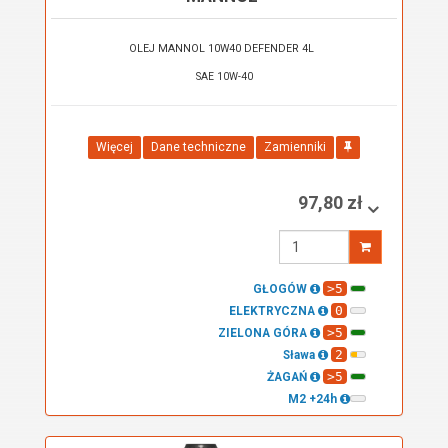
OLEJ MANNOL 10W40 DEFENDER 4L
SAE 10W-40
Więcej
Dane techniczne
Zamienniki
97,80 zł
Wprowadź
ilość
>5
GŁOGÓW
0
ELEKTRYCZNA
>5
ZIELONA GÓRA
2
Sława
>5
ŻAGAŃ
M2 +24h