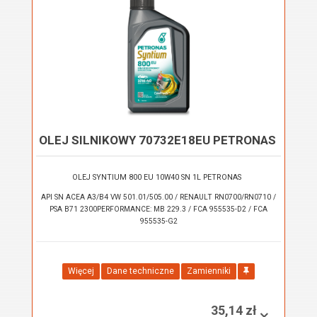
OLEJ SILNIKOWY 70732E18EU PETRONAS
OLEJ SYNTIUM 800 EU 10W40 SN 1L PETRONAS
API SN ACEA A3/B4 VW 501.01/505.00 / RENAULT RN0700/RN0710 /
PSA B71 2300PERFORMANCE: MB 229.3 / FCA 955535-D2 / FCA
955535-G2
Więcej
Dane techniczne
Zamienniki
35,14 zł