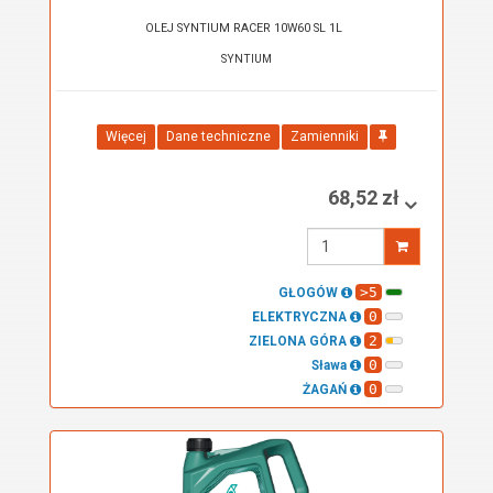
OLEJ SYNTIUM RACER 10W60 SL 1L
SYNTIUM
Więcej
Dane techniczne
Zamienniki
68,52 zł
Wprowadź
ilość
>5
GŁOGÓW
0
ELEKTRYCZNA
2
ZIELONA GÓRA
0
Sława
0
ŻAGAŃ