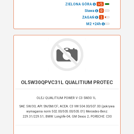
>5
ZIELONA GÓRA
0
Sława
1
ŻAGAŃ
M2 +24h
OL5W30QPVC31L QUALITIUM PROTEC
OLEJ QUALITIUM POWER V C3 5W30 1L
SAE: 5W/30; API: SN/SM/CF; ACEA: C3 VW 504.00/507.00 (pokrywa
wymagania norm 502.00/505.00/505.01) Mercedes-Benz:
229.31/229.51; BMW: Longlife-04; GM Dexos 2; PORSCHE: C30