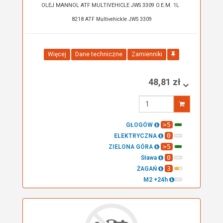
OLEJ MANNOL ATF MULTIVEHICLE JWS 3309 O.E.M. 1L
8218 ATF Multivehickle JWS 3309
Więcej
Dane techniczne
Zamienniki
48,81 zł
Wprowadź
ilość
>5
GŁOGÓW
0
ELEKTRYCZNA
>5
ZIELONA GÓRA
0
Sława
3
ŻAGAŃ
M2 +24h