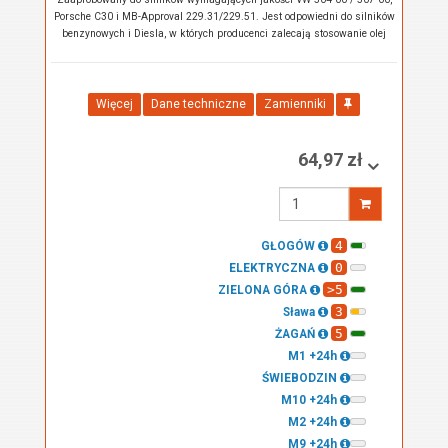
Porsche C30 i MB-Approval 229.31/229.51. Jest odpowiedni do silników
benzynowych i Diesla, w których producenci zalecają stosowanie olej
Więcej
Dane techniczne
Zamienniki
64,97 zł
Wprowadź
ilość
4
GŁOGÓW
0
ELEKTRYCZNA
>5
ZIELONA GÓRA
3
Sława
5
ŻAGAŃ
M1 +24h
ŚWIEBODZIN
M10 +24h
M2 +24h
M9 +24h