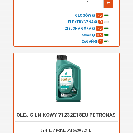
Wprowadź
ilość
>5
GŁOGÓW
0
ELEKTRYCZNA
>5
ZIELONA GÓRA
>5
Sława
4
ŻAGAŃ
OLEJ SILNIKOWY 71232E18EU PETRONAS
SYNTIUM PRIME DM 5W30 20X1L