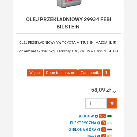
OLEJ PRZEKŁADNIOWY 29934 FEBI
BILSTEIN
OLEJ PRZEKŁADNIOWY VW TOYOTA MITSUBISHI MAZDA 1L (!)
\do automat skrzyni bieg., czerwony 1litr\ VW+BMW Chrysler - ATF+4
Więcej
Dane techniczne
Zamienniki
58,09 zł
Wprowadź
ilość
>5
GŁOGÓW
0
ELEKTRYCZNA
5
ZIELONA GÓRA
2
Sława