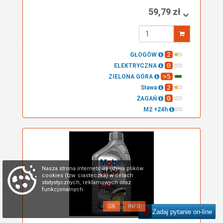
59,79 zł
Wprowadź
ilość
2
GŁOGÓW
0
ELEKTRYCZNA
>5
ZIELONA GÓRA
2
Sława
0
ŻAGAŃ
M2 +24h
Nasza strona internetowa używa plików
cookies (tzw. ciasteczka) w celach
statystycznych, reklamowych oraz
funkcjonalnych.
OK
INFO
Zadaj pytanie on-line