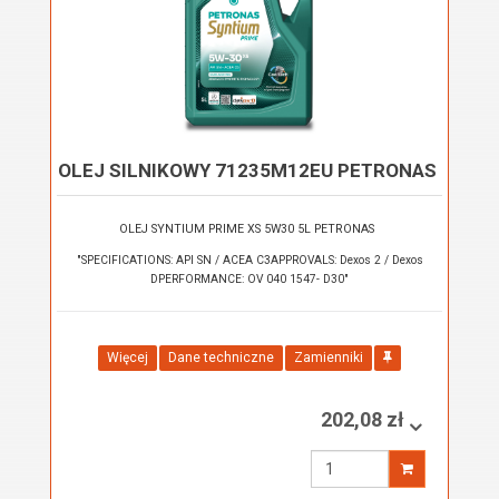
OLEJ SILNIKOWY 71235M12EU PETRONAS
OLEJ SYNTIUM PRIME XS 5W30 5L PETRONAS
"SPECIFICATIONS: API SN / ACEA C3APPROVALS: Dexos 2 / Dexos
DPERFORMANCE: OV 040 1547- D30"
Więcej
Dane techniczne
Zamienniki
202,08 zł
Wprowadź
ilość