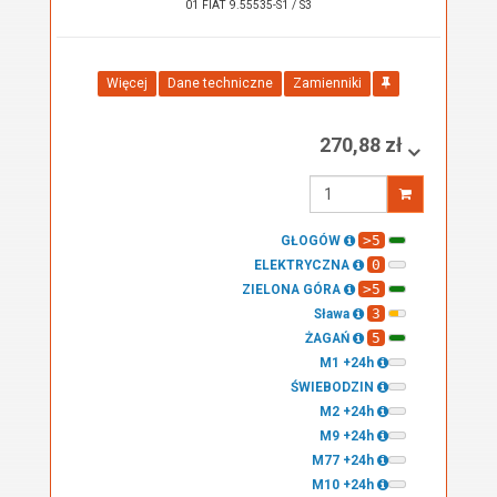
01 FIAT 9.55535-S1 / S3
Więcej
Dane techniczne
Zamienniki
270,88 zł
Wprowadź
ilość
>5
GŁOGÓW
0
ELEKTRYCZNA
>5
ZIELONA GÓRA
3
Sława
5
ŻAGAŃ
M1 +24h
ŚWIEBODZIN
M2 +24h
M9 +24h
M77 +24h
M10 +24h