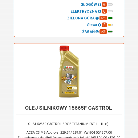
0
GŁOGÓW
0
ELEKTRYCZNA
>5
ZIELONA GÓRA
3
Sława
>5
ŻAGAŃ
OLEJ SILNIKOWY 15665F CASTROL
OLEJ 5W-30 CASTROL EDGE TITANIUM FST LL 1L (!)
ACEA C3 MB-Approval 229.31/ 229.51 VW 504 00/ 507.00
Zaaprobowany do silników wymagających jakości VW 504 00 / 507 00,